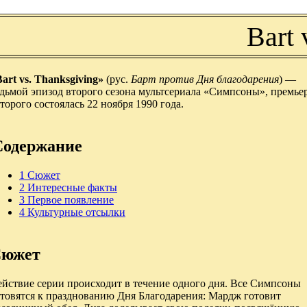
Bart 
art vs. Thanksgiving»
(рус.
Барт против Дня благодарения
) —
едьмой эпизод второго сезона мультсериала «Симпсоны», премье
торого состоялась 22 ноября 1990 года.
Содержание
1
Сюжет
2
Интересные факты
3
Первое появление
4
Культурные отсылки
южет
ействие серии происходит в течение одного дня. Все Симпсоны
отовятся к празднованию Дня Благодарения: Мардж готовит