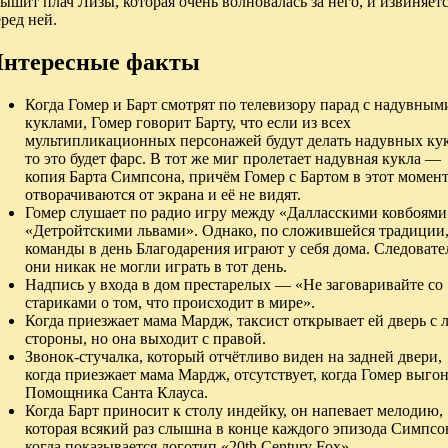
ышит плач Лизы, которая очень волновалась за него, и извиняет
ред ней.
нтересные факты
Когда Гомер и Барт смотрят по телевизору парад с надувным
куклами, Гомер говорит Барту, что если из всех
мультипликационных персонажей будут делать надувных кук
то это будет фарс. В тот же миг пролетает надувная кукла —
копия Барта Симпсона, причём Гомер с Бартом в этот момен
отворачиваются от экрана и её не видят.
Гомер слушает по радио игру между «Далласскими ковбоями
«Детройтскими львами». Однако, по сложившейся традиции,
команды в день Благодарения играют у себя дома. Следовате
они никак не могли играть в тот день.
Надпись у входа в дом престарелых — «Не заговаривайте со
стариками о том, что происходит в мире».
Когда приезжает мама Мардж, таксист открывает ей дверь с 
стороны, но она выходит с правой.
Звонок-стучалка, который отчётливо виден на задней двери,
когда приезжает мама Мардж, отсутствует, когда Гомер выго
Помощника Санта Клауса.
Когда Барт приносит к столу индейку, он напевает мелодию,
которая всякий раз слышна в конце каждого эпизода Симпсо
когда показывается логотип «20th Century Fox».