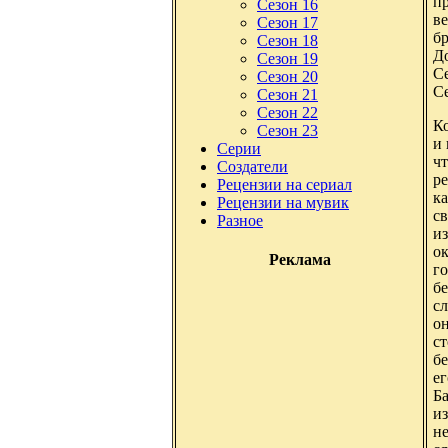
п
Сезон 16
в
Сезон 17
бр
Сезон 18
Д
Сезон 19
С
Сезон 20
Се
Сезон 21
Сезон 22
Ко
Сезон 23
и 
Серии
чт
Создатели
р
Рецензии на сериал
ка
Рецензии на мувик
св
Разное
из
о
Реклама
го
бе
с
он
ст
б
ег
Ба
из
не