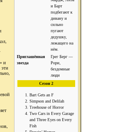
ся
и Барт
подбегают к
дивану и
сильно
и
пугают
дедушку,
ол,
лежащего на
нём.
т
Приглашённая
Грег Берг —
» и
звезда
Рори,
 эти
бездомные
льно,
люди
Сезон 2
левой
Bart Gets an F
Simpson and Delilah
Treehouse of Horror
няет
Two Cars in Every Garage
and Three Eyes on Every
Fish
нов,