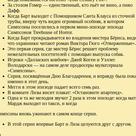
За столом Гомер — единственный, кто пьёт не вино, а пиво
Дафф.
Когда Барт выходит с Помощником Санта Клауса из сточной
трубы, вверху чуть виден огромный особняк, в котором
Симпсоны поселились в первом мини-эпизоде эпизода
Симпсонов Treehouse of Horror.
Когда Барт прокрадывается во владения мистера Бёрнса, вид
что охранники читают роман Виктора Гюго «Отверженные».
Это первая серия, где мистер Бёрнс решает проблему
нежелательных посетителей с помощью выпуска собак.
Игроки «Далласких ковбоев» Джей Коген и Уэллес
Володарски — на самом деле продюсеры мультсериала
«Симпсоны».
Серия, посвящённая Дню Благодарения, и вправду была пок
именно в этот день.
Мегги в этом эпизоде падает всего семь раз.
В комнате Лизы висит плакат: «Остановите апартеид».
Одна и та же мелодия звучит 2 раза в этом эпизоде: когда мат
Мардж выходит из такси, и когда
импсоны вновь ужинают в самом конце серии.
В этой серии впервые Барт и Лиза целуются друг с другом.