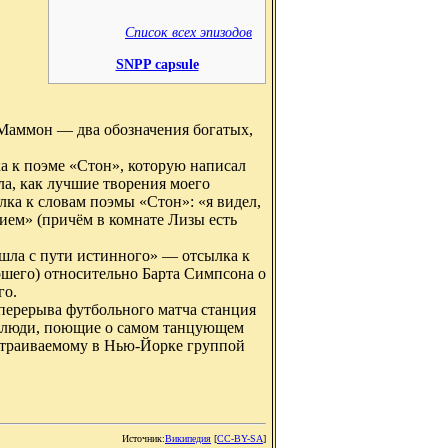
Список всех эпизодов
SNPP capsule
и Маммон — два обозначения богатых,
 к поэме «Стон», которую написал
ла, как лучшие творения моего
ка к словам поэмы «Стон»: «я видел,
ем» (причём в комнате Лизы есть
ошла с пути истинного» — отсылка к
шего) относительно Барта Симпсона о
го.
я перерыва футбольного матча станция
ые люди, поющие о самом танцующем
страиваемому в Нью-Йорке группой
Источник:
Википедия
[
CC-BY-SA
]