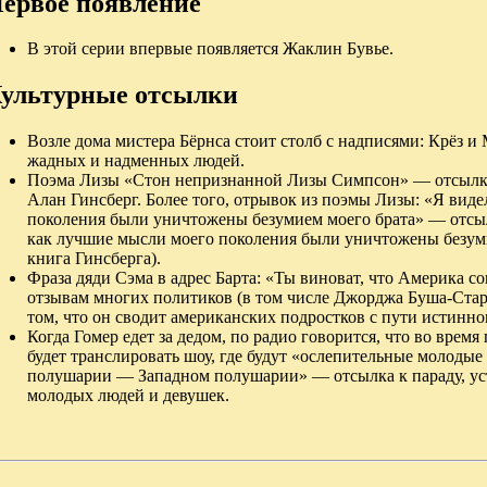
ервое появление
В этой серии впервые появляется Жаклин Бувье.
ультурные отсылки
Возле дома мистера Бёрнса стоит столб с надписями: Крёз 
жадных и надменных людей.
Поэма Лизы «Стон непризнанной Лизы Симпсон» — отсылка
Алан Гинсберг. Более того, отрывок из поэмы Лизы: «Я виде
поколения были уничтожены безумием моего брата» — отсыл
как лучшие мысли моего поколения были уничтожены безуми
книга Гинсберга).
Фраза дяди Сэма в адрес Барта: «Ты виноват, что Америка с
отзывам многих политиков (в том числе Джорджа Буша-Стар
том, что он сводит американских подростков с пути истинно
Когда Гомер едет за дедом, по радио говорится, что во врем
будет транслировать шоу, где будут «ослепительные молод
полушарии — Западном полушарии» — отсылка к параду, у
молодых людей и девушек.