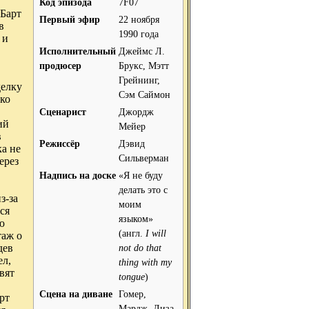
Код эпизода
7F07
 Барт
Первый эфир
22 ноября
в
1990 года
 и
Исполнительный
Джеймс Л.
продюсер
Брукс, Мэтт
Грейнинг,
делку
Сэм Саймон
ько
Сценарист
Джордж
ий
Мейер
в
Режиссёр
Дэвид
ка не
Сильверман
ерез
Надпись на доске
«Я не буду
делать это с
з-за
моим
ся
языком»
ю
(англ.
I will
таж о
дев
not do that
ел,
thing with my
вят
tongue
)
Сцена на диване
Гомер,
рт
Мардж, Лиза