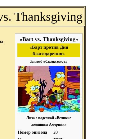
vs. Thanksgiving
«Bart vs. Thanksgiving»
ра
«Барт против Дня
благодарения»
Эпизод «Симпсонов»
Лиза с поделкой «Великие
женщины Америки»
Номер эпизода
20