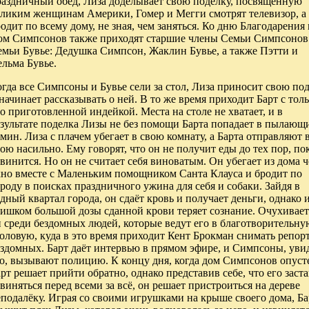
раздничный обед, Лиза доделывает свою поделку, посвящённую
еликим женщинам Америки, Гомер и Мегги смотрят телевизор, а
одит по всему дому, не зная, чем заняться. Ко дню Благодарения 
ом Симпсонов также приходят старшие члены Семьи Симпсонов
емьи Бувье: Дедушка Симпсон, Жаклин Бувье, а также Пэтти и
льма Бувье.
гда все Симпсоны и Бувье сели за стол, Лиза приносит свою по
начинает рассказывать о ней. В то же время приходит Барт с тол
о приготовленной индейкой. Места на столе не хватает, и в
езультате поделка Лизы не без помощи Барта попадает в пылающ
мин. Лиза с плачем убегает в свою комнату, а Барта отправляют 
ою насильно. Ему говорят, что он не получит еды до тех пор, по
винится. Но он не считает себя виноватым. Он убегает из дома ч
кно вместе с Маленьким помощником Санта Клауса и бродит по
роду в поисках праздничного ужина для себя и собаки. Зайдя в
дный квартал города, он сдаёт кровь и получает деньги, однако и
лишком большой дозы сданной крови теряет сознание. Очухивает
 среди бездомных людей, которые ведут его в благотворительну
оловую, куда в это время приходит Кент Брокман снимать репор
ездомных. Барт даёт интервью в прямом эфире, и Симпсоны, уви
о, вызывают полицию. К концу дня, когда дом Симпсонов опуст
рт решает прийти обратно, однако представив себе, что его заста
виняться перед всеми за всё, он решает пристроиться на дереве
подалёку. Играя со своими игрушками на крыше своего дома, Ба