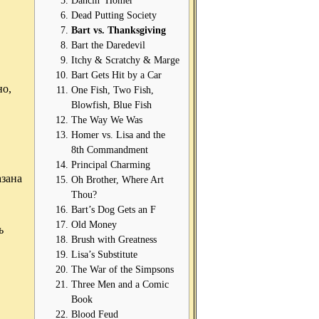
Dancin’ Homer
Dead Putting Society
Bart vs. Thanksgiving
Bart the Daredevil
Itchy & Scratchy & Marge
Bart Gets Hit by a Car
но,
One Fish, Two Fish,
Blowfish, Blue Fish
The Way We Was
Homer vs. Lisa and the
8th Commandment
Principal Charming
азана
Oh Brother, Where Art
Thou?
Bart’s Dog Gets an F
Old Money
ь
Brush with Greatness
Lisa’s Substitute
The War of the Simpsons
Three Men and a Comic
Book
Blood Feud