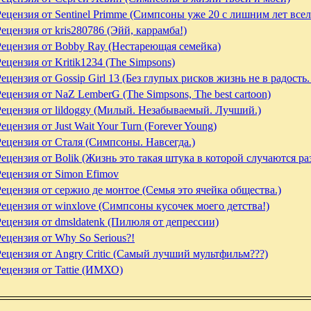
Рецензия от Sentinel Primme (Симпсоны уже 20 с лишним лет всел
Рецензия от kris280786 (Эйй, каррамба!)
Рецензия от Bobby Ray (Нестареющая семейка)
ецензия от Kritik1234 (The Simpsons)
ецензия от Gossip Girl 13 (Без глупых рисков жизнь не в радость.
Рецензия от NaZ LemberG (The Simpsons, The best cartoon)
Рецензия от lildoggy (Милый. Незабываемый. Лучший.)
ецензия от Just Wait Your Turn (Forever Young)
Рецензия от Сталя (Симпсоны. Навсегда.)
Рецензия от Bolik (Жизнь это такая штука в которой случаются ра
Рецензия от Simon Efimov
Рецензия от сержио де монтое (Семья это ячейка общества.)
Рецензия от winxlove (Симпсоны кусочек моего детства!)
Рецензия от dmsldatenk (Пилюля от депрессии)
Рецензия от Why So Serious?!
Рецензия от Angry Critic (Самый лучший мультфильм???)
Рецензия от Tattie (ИМХО)