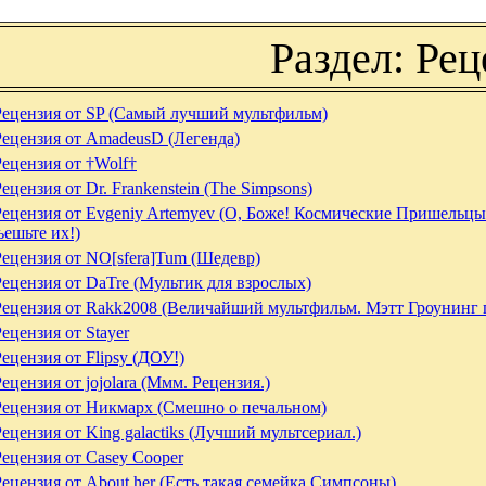
Раздел: Рец
Рецензия от SP (Самый лучший мультфильм)
Рецензия от AmadeusD (Легенда)
Рецензия от †Wolf†
ецензия от Dr. Frankenstein (The Simpsons)
Рецензия от Evgeniy Artemyev (О, Боже! Космические Пришельцы!
ешьте их!)
Рецензия от NO[sfera]Tum (Шедевр)
Рецензия от DaTre (Мультик для взрослых)
Рецензия от Rakk2008 (Величайший мультфильм. Мэтт Гроунинг 
ецензия от Stayer
Рецензия от Flipsy (ДОУ!)
ецензия от jojolara (Ммм. Рецензия.)
Рецензия от Никмарх (Смешно о печальном)
Рецензия от King galactiks (Лучший мультсериал.)
Рецензия от Casey Cooper
Рецензия от About her (Есть такая семейка Симпсоны)