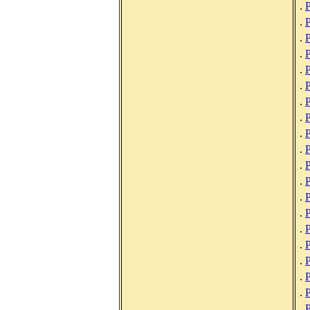
.
.
.
.
.
.
.
Р
.
Р
.
.
Р
.
.
Р
.
.
.
.
.
.
.
.