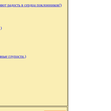
яют радость в сердца поклонников!)
 )
зные глупости.)