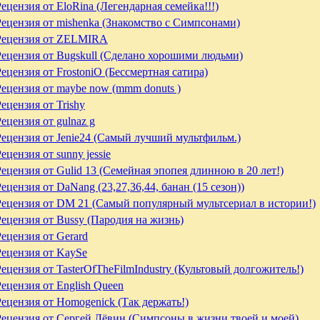
Рецензия от EloRina (Легендарная семейка!!!)
Рецензия от mishenka (Знакомство с Симпсонами)
Рецензия от ZELMIRA
Рецензия от Bugskull (Сделано хорошими людьми)
Рецензия от FrostoniO (Бессмертная сатира)
Рецензия от maybe now (mmm donuts )
ецензия от Trishy
ецензия от gulnaz g
Рецензия от Jenie24 (Самый лучший мультфильм.)
ецензия от sunny jessie
Рецензия от Gulid 13 (Семейная эпопея длинною в 20 лет!)
ецензия от DaNang (23,27,36,44, банан (15 сезон))
Рецензия от DM 21 (Самый популярный мультсериал в истории!)
Рецензия от Bussy (Пародия на жизнь)
Рецензия от Gerard
Рецензия от KaySe
Рецензия от TasterOfTheFilmIndustry (Культовый долгожитель!)
Рецензия от English Queen
Рецензия от Homogenick (Так держать!)
Рецензия от Сергей Лёвин (Симпсоны в жизни твоей и моей)