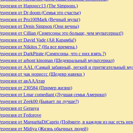
Рецензия от Нарцисс13 (The Simpsons.)
Рецензия от Dr doom (Семья это счастье)
Рецензия от Pro100Mark (Вечный мульт)
Рецензия от Denis Simpson (Они вечны)
Рецензия от Cillian (Симпсоны это больше, чем мультсериал!)
Рецензия от David Vade (Ай Карамба!)
ецензия от Nikitos 7 (На все времена.)
ецензия от DarkPirate (Симпсоны, что с них взять ?)
Рецензия от arhont kinoman (Шедевральный мультсериал)
Рецензия от AAL (Самый забавный, легкий и притягательный мул
Рецензия от чак нориссс (Шедевр навеки )
Рецензия от авАААтар
Рецензия от 230584 (Пример жизни)
Рецензия от Lmar comediant (Лучшая семья Америки)
Рецензия от Zeek00 (Бывает ли лучше?)
Рецензия от Gerasya
Рецензия от Fedorove
Рецензия от MargaritaDiCaprio (Поймите, в каждом из нас есть не
Рецензия от Midiya (Жизнь обычных людей)