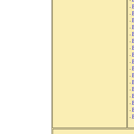
.
.
.
.
Р
.
Р
.
.
.
Р
.
.
.
.
.
.
.
.
.