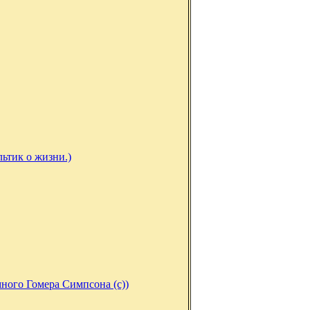
ьтик о жизни.)
много Гомера Симпсона (с))