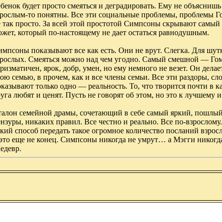
бенок будет просто смеяться и деградировать. Ему не объяснишь
рослым-то понятны. Все эти социальные проблемы, проблемы Гом
е так просто. За всей этой простотой Симпсоны скрывают самый
южет, который по-настоящему не дает остаться равнодушным.
мпсоны показывают все как есть. Они не врут. Слегка. Для шутк
зрослых. Смеяться можно над чем угодно. Самый смешной — Гом
ризматичен, ярок, добр, умен, но ему немного не везет. Он дела
ою семью, в прочем, как и все члены семьи. Все эти раздоры, с
казывают только одно — реальность. То, что творится почти в ка
уга любят и ценят. Пусть не говорят об этом, но это к лучшему и 
талон семейной драмы, сочетающий в себе самый яркий, пошлы
нзуры, никаких правил. Все честно и реально. Все по-взрослому.
кий способ передать такое огромное количество посланий взрос
это еще не конец. Симпсоны никогда не умрут… а Мэгги никогда
едевр.