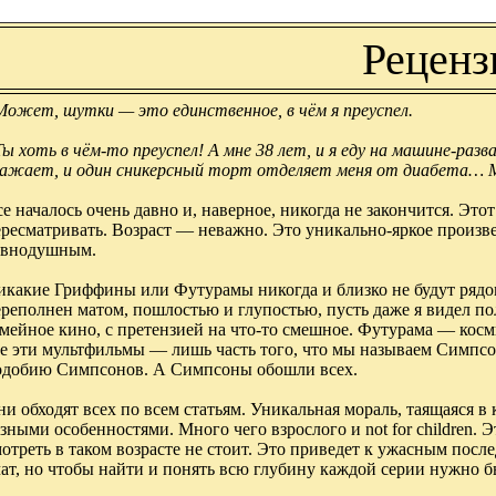
Реценз
Может, шутки — это единственное, в чём я преуспел.
Ты хоть в чём-то преуспел! А мне 38 лет, и я еду на машине-раз
важает, и один сникерсный торт отделяет меня от диабета
е началось очень давно и, наверное, никогда не закончится. Это
ресматривать. Возраст — неважно. Это уникально-яркое произв
авнодушным.
икакие Гриффины или Футурамы никогда и близко не будут рядо
ереполнен матом, пошлостью и глупостью, пусть даже я видел п
мейное кино, с претензией на что-то смешное. Футурама — косми
е эти мультфильмы — лишь часть того, что мы называем Симпсо
одобию Симпсонов. А Симпсоны обошли всех.
и обходят всех по всем статьям. Уникальная мораль, таящаяся в 
зными особенностями. Много чего взрослого и not for children. Э
отреть в таком возрасте не стоит. Это приведет к ужасным пос
ат, но чтобы найти и понять всю глубину каждой серии нужно б