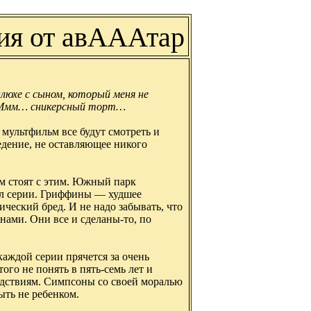
ия от авАААтар
валюхе с сыном, который меня не
… Ммм… сникерсный торт…
т мультфильм все будут смотреть и
едение, не оставляющее никого
м стоят с этим. Южный парк
ол серии. Гриффины — худшее
ческий бред. И не надо забывать, что
нами. Они все и сделаны-то, по
каждой серии прячется за очень
того не понять в пять-семь лет и
ледствиям. Симпсоны со своей моралью
ыть не ребенком.