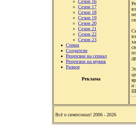
Сезон 16
Ре
Сезон 17
вз
Сезон 18
н
Сезон 19
с
Сезон 20
Сезон 21
Си
Сезон 22
в
Сезон 23
ха
Серии
св
Создатели
по
Рецензии на сериал
др
Рецензии на мувик
Разное
Э
це
Реклама
яр
и 
Ш
Всё о симпсонах! 2006 - 2026