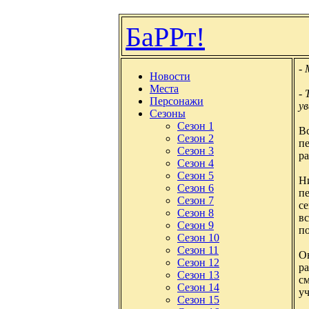
БаРРт!
- 
Новости
Места
- 
Персонажи
у
Сезоны
Сезон 1
Вс
Сезон 2
пе
Сезон 3
р
Сезон 4
Сезон 5
Н
Сезон 6
п
Сезон 7
се
Сезон 8
вс
Сезон 9
п
Сезон 10
Сезон 11
Он
Сезон 12
ра
Сезон 13
см
Сезон 14
уч
Сезон 15