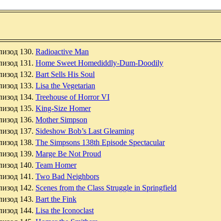
пизод 130.
Radioactive Man
пизод 131.
Home Sweet Homediddly-Dum-Doodily
пизод 132.
Bart Sells His Soul
пизод 133.
Lisa the Vegetarian
пизод 134.
Treehouse of Horror VI
пизод 135.
King-Size Homer
пизод 136.
Mother Simpson
пизод 137.
Sideshow Bob’s Last Gleaming
пизод 138.
The Simpsons 138th Episode Spectacular
пизод 139.
Marge Be Not Proud
пизод 140.
Team Homer
пизод 141.
Two Bad Neighbors
пизод 142.
Scenes from the Class Struggle in Springfield
пизод 143.
Bart the Fink
пизод 144.
Lisa the Iconoclast