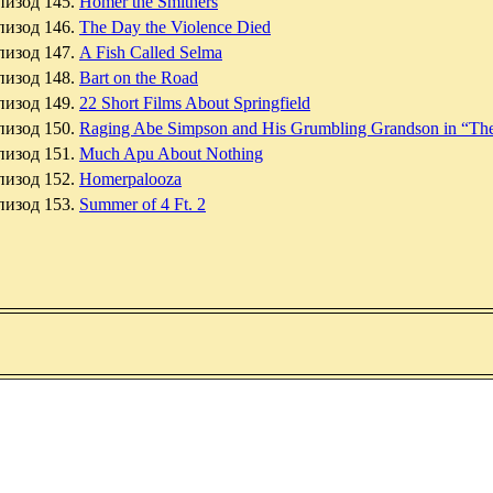
пизод 145.
Homer the Smithers
пизод 146.
The Day the Violence Died
пизод 147.
A Fish Called Selma
пизод 148.
Bart on the Road
пизод 149.
22 Short Films About Springfield
пизод 150.
Raging Abe Simpson and His Grumbling Grandson in “The C
пизод 151.
Much Apu About Nothing
пизод 152.
Homerpalooza
пизод 153.
Summer of 4 Ft. 2