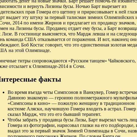
работать денег на новые значки. Барт решает помочь ей избавитс
ависимости и вернуть Лизины бусы. Ночью Барт вырезает из
дительских прав Гомера его щетину и пририсовывает к ней глаз
арт выдает эту штуку за первый талисман зимних Олимпийских 
Сочи, 2014 по имени Жирнов и предлагает их продавцу значков,
мен на Лизины бусы. Продавец отдает ему бусы, а Барт возвращ
х Лизе. В гостинице выясняется, что Мардж левша и на следующ
ень команда США отказывается от поражения. И вот, наконец он
беждают. Боб Костас говорит, что это единственная золотая мед
ША на этой Олимпиаде.
онечные титры сопровождаются «Русским танцем» Чайковского, 
акже отсылает к Олимпиаде-2014 в Сочи.
нтересные факты
Во время въезда четы Симпсонов в Ванкувер, Гомер встреча
Давнюю знакомую — героиню полнометражного мультфиль
«Симпсоны в кино» — пожилую женщину в традиционном
костюме Аляски, научившую Гомера входить в астрал. Гомер
сказал Мардж, что это его бывший терапевт.
Чтобы забрать у продавца бусы Лизы, Барт вырезал часть ли
Гомера из фотографии, нарисовал глазки на его подбородке, 
выдал это за первый значок Зимней Олимпиады в Сочи, назв
полученного персонажа Жирнов. По словам Барта он