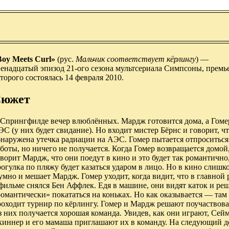
Boy Meets Curl»
(рус.
Мальчик соответствует кёрлингу
) —
венадцатый эпизод 21-ого сезона мультсериала Симпсоны, премь
торого состоялась 14 февраля 2010.
южет
 Спрингфилде вечер влюблённых. Мардж готовится дома, а Гоме
С (у них будет свидание). Но входит мистер Бёрнс и говорит, ч
бнаружена утечка радиации на АЭС. Гомер пытается отпроситься
боты, но ничего не получается. Когда Гомер возвращается домой
ворит Мардж, что они поедут в кино и это будет так романтично
огулка по пляжу будет казаться ударом в лицо. Но в кино слишк
мно и мешает Мардж. Гомер уходит, когда видит, что в главной 
фильме снялся Бен Аффлек. Едя в машине, они видят каток и ре
омантически» покататься на коньках. Но как оказывается — там
роходит турнир по кёрлингу. Гомер и Мардж решают поучаствова
 них получается хорошая команда. Увидев, как они играют, Сей
киннер и его мамаша приглашают их в команду. На следующий д