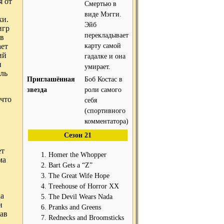
я от
Смертью в
виде Мэгги.
ки.
Эйб
игр
перекладывает
 в
карту самой
ает
ий
гадалке и она
и
умирает.
аль
Приглашённая
Боб Костас в
звезда
роли самого
что
себя
(спортивного
комментатора)
Сезон 21
ет
Homer the Whopper
ма
Bart Gets a “Z”
The Great Wife Hope
Treehouse of Horror XX
ца
The Devil Wears Nada
и
Pranks and Greens
ав
Rednecks and Broomsticks