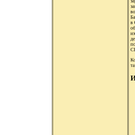
за
з
во
Б
в 
об
и
д
по
С
К
т
И