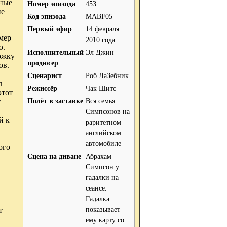
чные
Номер эпизода
453
ие
Код эпизода
MABF05
Первый эфир
14 февраля
мер
2010 года
ю.
Исполнительный
Эл Джин
ожку
продюсер
ов.
Сценарист
Роб ЛаЗебник
л
Режиссёр
Чак Шитс
этот
Полёт в заставке
Вся семья
т
Симпсонов на
й к
раритетном
английском
автомобиле
ого
Сцена на диване
Абрахам
Симпсон у
гадалки на
сеансе.
Гадалка
показывает
т
ему карту со