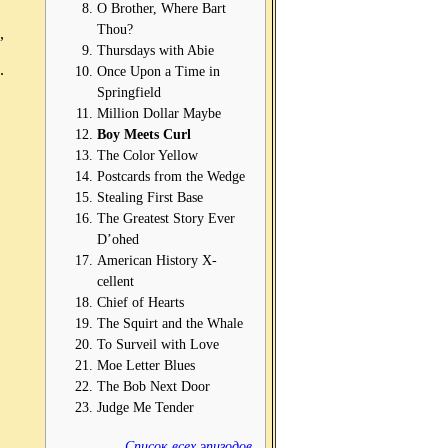
O Brother, Where Bart
Thou?
,
Thursdays with Abie
.
Once Upon a Time in
Springfield
Million Dollar Maybe
Boy Meets Curl
The Color Yellow
Postcards from the Wedge
Stealing First Base
The Greatest Story Ever
D’ohed
American History X-
cellent
Chief of Hearts
The Squirt and the Whale
To Surveil with Love
Moe Letter Blues
The Bob Next Door
Judge Me Tender
Список всех эпизодов