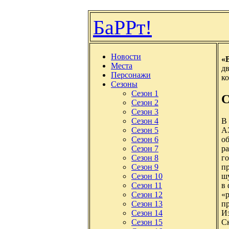
БаРРт!
Новости
«
Места
д
Персонажи
ко
Сезоны
Сезон 1
С
Сезон 2
Сезон 3
В
Сезон 4
АЭ
Сезон 5
о
Сезон 6
ра
Сезон 7
го
Сезон 8
пр
Сезон 9
шу
Сезон 10
в 
Сезон 11
«р
Сезон 12
п
Сезон 13
Из
Сезон 14
С
Сезон 15