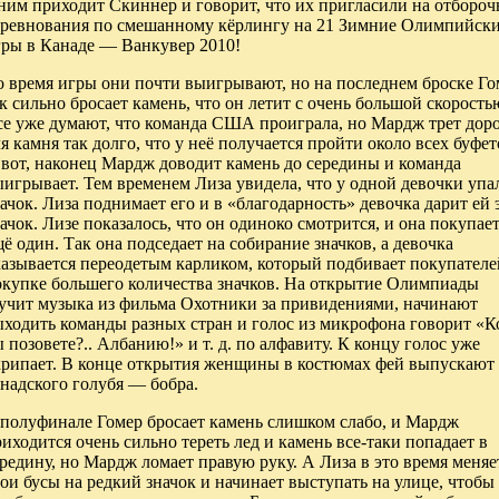
ним приходит Скиннер и говорит, что их пригласили на отборо
оревнования по смешанному кёрлингу на 21 Зимние Олимпийск
гры в Канаде — Ванкувер 2010!
о время игры они почти выигрывают, но на последнем броске Го
к сильно бросает камень, что он летит с очень большой скорость
се уже думают, что команда США проиграла, но Мардж трет дор
я камня так долго, что у неё получается пройти около всех буфет
 вот, наконец Мардж доводит камень до середины и команда
игрывает. Тем временем Лиза увидела, что у одной девочки упа
ачок. Лиза поднимает его и в «благодарность» девочка дарит ей 
ачок. Лизе показалось, что он одиноко смотрится, и она покупае
ё один. Так она подседает на собирание значков, а девочка
казывается переодетым карликом, который подбивает покупателе
окупке большего количества значков. На открытие Олимпиады
вучит музыка из фильма Охотники за привидениями, начинают
ыходить команды разных стран и голос из микрофона говорит «К
 позовете?.. Албанию!» и т. д. по алфавиту. К концу голос уже
хрипает. В конце открытия женщины в костюмах фей выпускают
надского голубя — бобра.
 полуфинале Гомер бросает камень слишком слабо, и Мардж
иходится очень сильно тереть лед и камень все-таки попадает в
редину, но Мардж ломает правую руку. А Лиза в это время меняе
ои бусы на редкий значок и начинает выступать на улице, чтобы