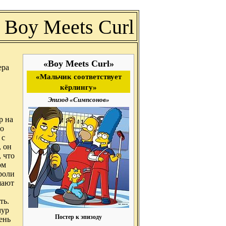
Boy Meets Curl
«Boy Meets Curl»
ера
«Мальчик соответствует
кёрлингу»
Эпизод «Симпсонов»
р на
то
 с
, он
, что
ом
роли
шают
ть.
мур
Постер к эпизоду
ень