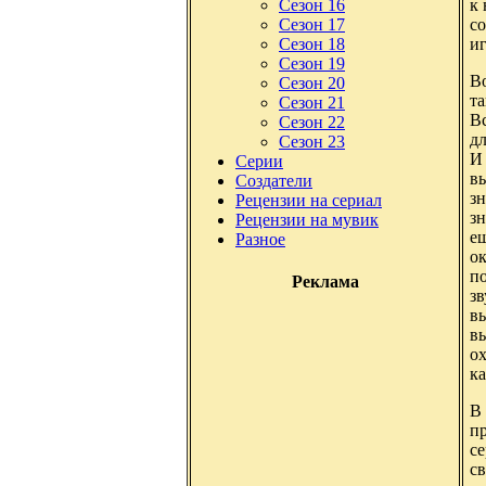
к 
Сезон 16
с
Сезон 17
и
Сезон 18
Сезон 19
В
Сезон 20
та
Сезон 21
В
Сезон 22
дл
Сезон 23
И
Серии
вы
Создатели
зн
Рецензии на сериал
зн
Рецензии на мувик
ещ
Разное
о
п
Реклама
з
в
вы
о
ка
В
пр
се
св