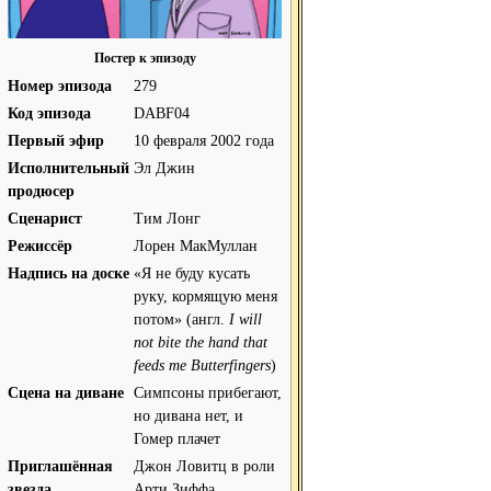
Постер к эпизоду
Номер эпизода
279
Код эпизода
DABF04
Первый эфир
10 февраля 2002 года
Исполнительный
Эл Джин
продюсер
Сценарист
Тим Лонг
Режиссёр
Лорен МакМуллан
Надпись на доске
«Я не буду кусать
руку, кормящую меня
потом» (англ.
I will
not bite the hand that
feeds me Butterfingers
)
Сцена на диване
Симпсоны прибегают,
но дивана нет, и
Гомер плачет
Приглашённая
Джон Ловитц в роли
звезда
Арти Зиффа