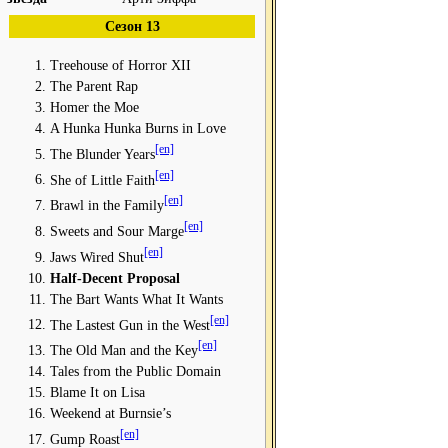
Сезон 13
Treehouse of Horror XII
The Parent Rap
Homer the Moe
A Hunka Hunka Burns in Love
[en]
The Blunder Years
[en]
She of Little Faith
[en]
Brawl in the Family
[en]
Sweets and Sour Marge
[en]
Jaws Wired Shut
Half-Decent Proposal
The Bart Wants What It Wants
[en]
The Lastest Gun in the West
[en]
The Old Man and the Key
Tales from the Public Domain
Blame It on Lisa
Weekend at Burnsie’s
[en]
Gump Roast