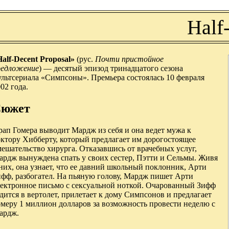
Half
alf-Decent Proposal»
(рус.
Почти пристойное
редложение
) — десятый эпизод тринадцатого сезона
ультсериала «Симпсоны». Премьера состоялась 10 февраля
02 года.
южет
ап Гомера выводит Мардж из себя и она ведет мужа к
октору Хибберту, который предлагает им дорогостоящее
ешательство хирурга. Отказавшись от врачебных услуг,
ардж вынуждена спать у своих сестер, Пэтти и Сельмы. Живя
них, она узнает, что ее давний школьный поклонник, Арти
ифф, разбогател. На пьяную голову, Мардж пишет Арти
лектронное письмо с сексуальной ноткой. Очарованный Зифф
дится в вертолет, прилетает к дому Симпсонов и предлагает
омеру 1 миллион долларов за возможность провести неделю с
ардж.