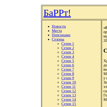
БаРРт!
Новости
«H
Места
п
Персонажи
м
Сезоны
20
Сезон 1
Сезон 2
С
Сезон 3
Сезон 4
Хр
Сезон 5
д
Сезон 6
вм
Сезон 7
М
Сезон 8
у 
Сезон 9
З
Сезон 10
э
Сезон 11
са
Сезон 12
Г
Сезон 13
М
Сезон 14
Сезон 15