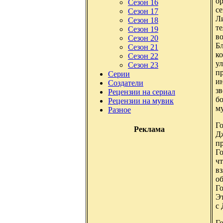
о
Сезон 16
с
Сезон 17
Л
Сезон 18
т
Сезон 19
в
Сезон 20
Б
Сезон 21
к
Сезон 22
ул
Сезон 23
пр
Серии
ин
Создатели
зв
Рецензии на сериал
б
Рецензии на мувик
му
Разное
Г
Реклама
Дж
пр
Го
чт
в
об
Го
Э
с
Го