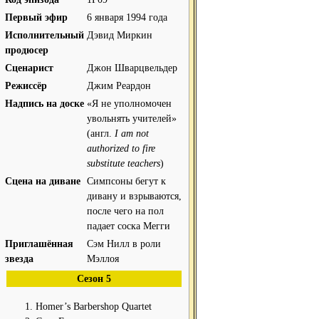
Первый эфир
6 января 1994 года
Исполнительный
Дэвид Миркин
продюсер
Сценарист
Джон Шварцвельдер
Режиссёр
Джим Реардон
Надпись на доске
«Я не уполномочен
увольнять учителей»
(англ.
I am not
authorized to fire
substitute teachers
)
Сцена на диване
Симпсоны бегут к
дивану и взрываются,
после чего на пол
падает соска Мегги
Приглашённая
Сэм Нилл в роли
звезда
Мэллоя
Сезон 5
Homer’s Barbershop Quartet