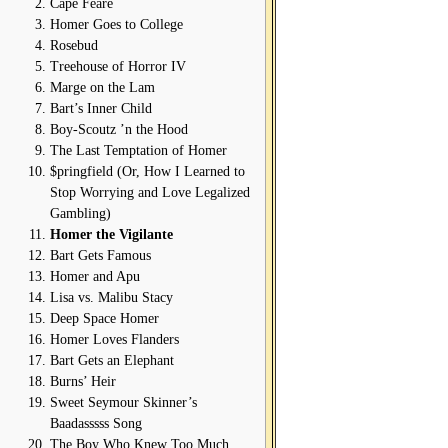
Cape Feare
Homer Goes to College
Rosebud
Treehouse of Horror IV
Marge on the Lam
Bart’s Inner Child
Boy-Scoutz ’n the Hood
The Last Temptation of Homer
$pringfield (Or, How I Learned to
Stop Worrying and Love Legalized
Gambling)
Homer the Vigilante
Bart Gets Famous
Homer and Apu
Lisa vs. Malibu Stacy
Deep Space Homer
Homer Loves Flanders
Bart Gets an Elephant
Burns’ Heir
Sweet Seymour Skinner’s
Baadasssss Song
The Boy Who Knew Too Much