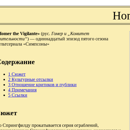
Hom
omer the Vigilante»
(рус.
Гомер и „Комитет
дительности“
) — одиннадцатый эпизод пятого сезона
ультсериала «Симпсоны»
Содержание
1
Сюжет
2
Культурные отсылки
3
Отношение критиков и публики
4
Примечания
5
Ссылки
южет
о Спрингфилду прокатывается серия ограблений,