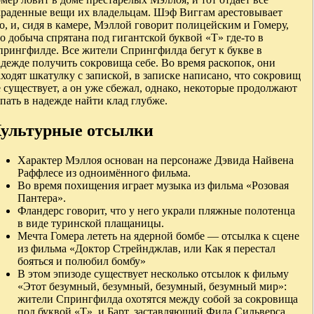
краденные вещи их владельцам. Шэф Виггам арестовывает
о, и, сидя в камере, Мэллой говорит полицейским и Гомеру,
о добыча спрятана под гигантской буквой «Т» где-то в
прингфилде. Все жители Спрингфилда бегут к букве в
дежде получить сокровища себе. Во время раскопок, они
ходят шкатулку с запиской, в записке написано, что сокровищ
 существует, а он уже сбежал, однако, некоторые продолжают
пать в надежде найти клад глубже.
ультурные отсылки
Характер Мэллоя основан на персонаже Дэвида Найвена
Раффлесе из одноимённого фильма.
Во время похищения играет музыка из фильма «Розовая
Пантера».
Фландерс говорит, что у него украли пляжные полотенца
в виде туринской плащаницы.
Мечта Гомера лететь на ядерной бомбе — отсылка к сцене
из фильма «Доктор Стрейнджлав, или Как я перестал
бояться и полюбил бомбу»
В этом эпизоде существует несколько отсылок к фильму
«Этот безумный, безумный, безумный, безумный мир»:
жители Спрингфилда охотятся между собой за сокровища
под буквой «Т», и Барт, заставляющий Фила Сильверса,