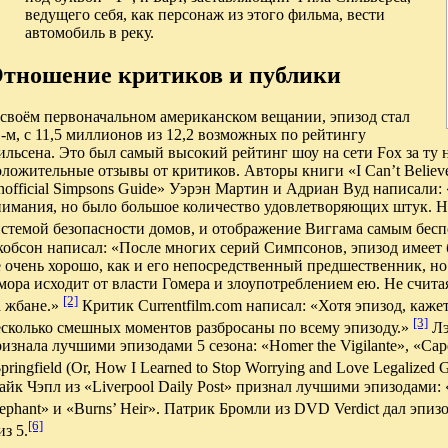
ведущего себя, как персонаж из этого фильма, вести
автомобиль в реку.
тношение критиков и публики
 своём первоначальном американском вещании, эпизод стал
-м, с 11,5 миллионов из 12,2 возможных по рейтингу
льсена. Это был самый высокий рейтинг шоу на сети Fox за ту
ложительные отзывы от критиков. Авторы книги «I Can’t Believe I
official Simpsons Guide» Уэрэн Мартин и Адриан Вуд написали: 
нимания, но было большое количество удовлетворяющих штук. Н
истемой безопасности домов, и отображение Виггама самым бес
кобсон написал: «После многих серий Симпсонов, эпизод имеет 
 очень хорошо, как и его непосредственный предшественник, но
ора исходит от власти Гомера и злоупотреблением ею. Не считая
[2]
а жбане.»
Критик Currentfilm.com написал: «Хотя эпизод, каже
[3]
есколько смешных моментов разбросаны по всему эпизоду.»
Лэ
изнала лучшими эпизодами 5 сезона: «Homer the Vigilante», «Cape
pringfield (Or, How I Learned to Stop Worrying and Love Legalized
йк Чэпл из «Liverpool Daily Post» признал лучшими эпизодами: «H
ephant» и «Burns’ Heir». Патрик Бромли из DVD Verdict дал эпиз
[6]
из 5.