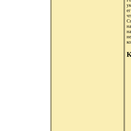
у
ег
чт
С
на
на
не
ко
К