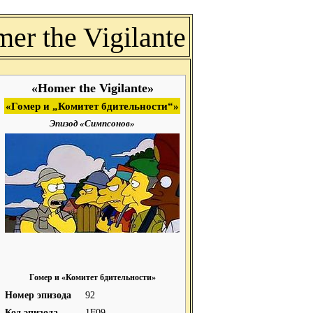
er the Vigilante
«Homer the Vigilante»
«Гомер и „Комитет бдительности“»
Эпизод «Симпсонов»
Гомер и «Комитет бдительности»
Номер эпизода
92
Код эпизода
1F09