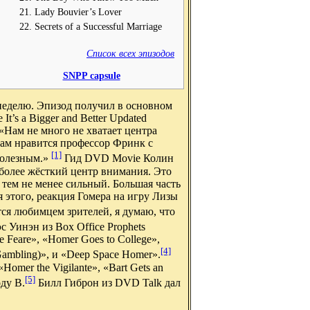
Lady Bouvier’s Lover
Secrets of a Successful Marriage
Список всех эпизодов
SNPP capsule
 неделю. Эпизод получил в основном
t’s a Bigger and Better Updated
«Нам не много не хватает центра
ам нравится профессор Фринк с
[1]
полезным.»
Гид DVD Movie Колин
более жёсткий центр внимания. Это
 тем не менее сильный. Большая часть
 этого, реакция Гомера на игру Лизы
тся любимцем зрителей, я думаю, что
с Уинэн из Box Office Prophets
 Feare», «Homer Goes to College»,
[4]
 Gambling)», и «Deep Space Homer».
omer the Vigilante», «Bart Gets an
[5]
оду B.
Билл Гиброн из DVD Talk дал