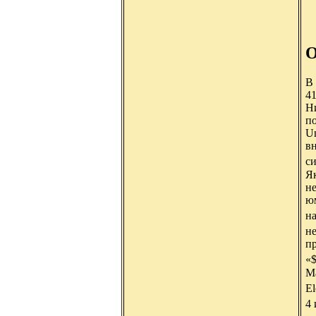
О
В
41
Ни
по
Un
в
с
Я
не
юм
н
н
пр
«$
Ма
El
4 