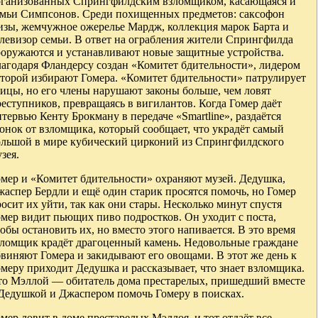
рганизованных Спрингфилдским взломщиком, касающаяся и
емьи Симпсонов. Среди похищенных предметов: саксофон
изы, жемчужное ожерелье Мардж, коллекция марок Барта и
елевизор семьи. В ответ на ограбления жители Спрингфилда
ооружаются и устанавливают новые защитные устройства.
лагодаря Фландерсу создан «Комитет бдительности», лидером
оторой избирают Гомера. «Комитет бдительности» патрулирует
ицы, но его члены нарушают законы больше, чем ловят
еступников, превращаясь в вигилантов. Когда Гомер даёт
тервью Кенту Брокману в передаче «Smartline», раздаётся
онок от взломщика, который сообщает, что украдёт самый
ольшой в мире кубический цирконий из Спрингфилдского
зея.
омер и «Комитет бдительности» охраняют музей. Дедушка,
аспер Бердли и ещё один старик просятся помочь, но Гомер
осит их уйти, так как они стары. Несколько минут спустя
мер видит пьющих пиво подростков. Он уходит с поста,
обы остановить их, но вместо этого напивается. В это время
зломщик крадёт драгоценный камень. Недовольные граждане
виняют Гомера и закидывают его овощами. В этот же день к
меру приходит Дедушка и рассказывает, что знает взломщика.
то Мэллой — обитатель дома престарелых, пришедший вместе
 Дедушкой и Джаспером помочь Гомеру в поисках.
мер ловит в доме престарелых Мэллоя, и тот отдаёт все