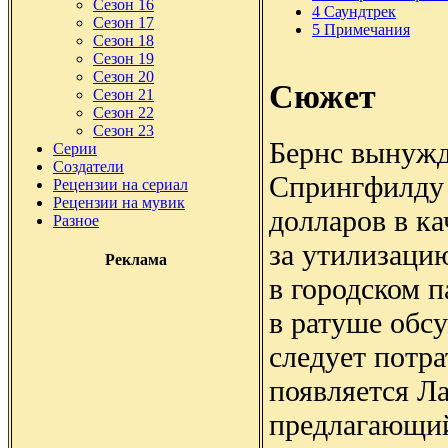
Сезон 16
4
Саундтрек
Сезон 17
5
Примечания
Сезон 18
Сезон 19
Сезон 20
Сюжет
Сезон 21
Сезон 22
Сезон 23
Бернс вынужд
Серии
Создатели
Спрингфилду
Рецензии на сериал
Рецензии на мувик
долларов в к
Разное
за утилизаци
Реклама
в городском п
в ратуше обс
следует потра
появляется Л
предлагающий