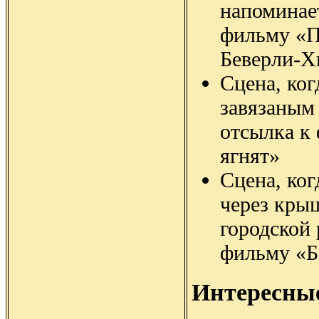
напоминае
фильму «П
Беверли-Х
Сцена, ког
завязаным 
отсылка к
ягнят»
Сцена, ког
через кры
городской
фильму «Б
Интересны