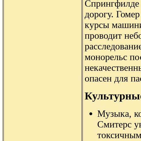
Спрингфилде
дорогу. Гомер
курсы машини
проводит неб
расследование
монорельс по
некачественн
опасен для п
Культурны
Музыка, ко
Смитерс ув
токсичным