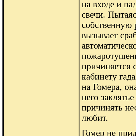
на входе и па
свечи. Пытая
собственную 
вызывает сра
автоматическ
пожаротушени
причиняется 
кабинету гад
на Гомера, он
него заклятье
причинять нес
любит.
Гомер не прид