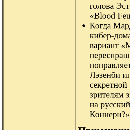
голова Эст
«Blood Feu
Когда Мар
кибер-дома
вариант «
переспраш
поправляе
Лэзенби иг
секретной
зрителям з
на русски
Коннери?»