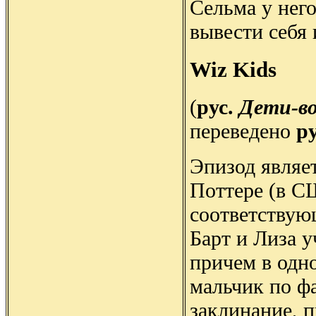
Сельма у него
вывести себя
Wiz Kids
(
рус.
Дети-в
переведено
р
Эпизод являе
Поттере (в С
соответствую
Барт и Лиза 
причем в одно
мальчик по ф
заклинание, 