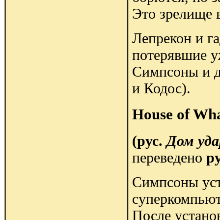
Это зрелище 
Лепрекон и г
потерявшие у
Симпсоны и д
и Кодос).
House of Wh
(рус.
Дом уда
переведено
р
Симпсоны уст
суперкомпьют
После устано