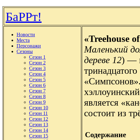
БаРРт!
Новости
«Treehouse o
Места
Персонажи
Маленький до
Сезоны
Сезон 1
дереве 12
) — 
Сезон 2
тринадцатого 
Сезон 3
Сезон 4
«Симпсонов».
Сезон 5
Сезон 6
хэллоуинский
Сезон 7
Сезон 8
является «ка
Сезон 9
Сезон 10
состоит из тр
Сезон 11
Сезон 12
Сезон 13
Сезон 14
Содержание
Сезон 15