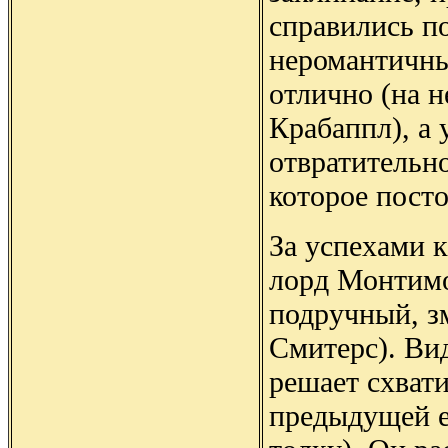
справились п
неромантичны
отлично (на н
Крабаппл), а 
отвратительн
которое посто
За успехами 
лорд Монтимо
подручный, з
Смитерс). Ви
решает схвати
предыдущей е