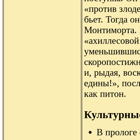
«против злоде
бьет. Тогда о
Монтиморта. 
«ахиллесовой
уменьшившись
скоропостижн
и, рыдая, вос
едины!», посл
как питон.
Культурны
В прологе