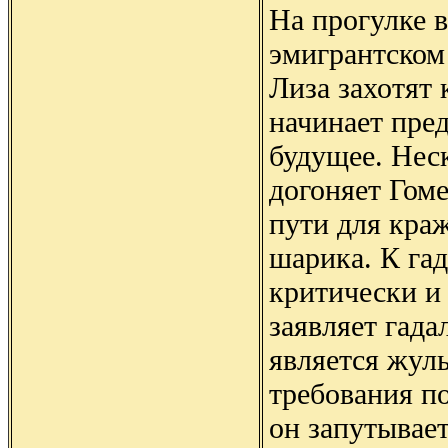
На прогулке 
эмигрантском
Лиза захотят 
начинает пре
будущее. Нес
догоняет Гом
пути для кра
шарика. К га
критически и
заявляет гада
является жул
требования п
он запутывает