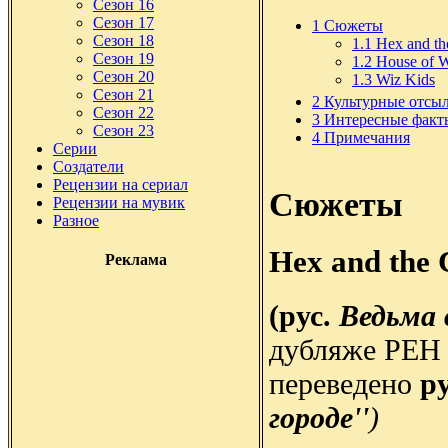
Сезон 16
Сезон 17
1
Сюжеты
Сезон 18
1.1
Hex and th
Сезон 19
1.2
House of 
Сезон 20
1.3
Wiz Kids
Сезон 21
2
Культурные отсы
Сезон 22
3
Интересные факт
Сезон 23
4
Примечания
Серии
Создатели
Рецензии на сериал
Сюжеты
Рецензии на мувик
Разное
Hex and the 
Реклама
(рус.
Ведьма 
дубляже РЕН 
переведено
р
городе'
'
)