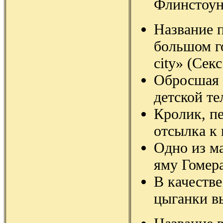
Флинстоун
Название 
большом г
city» (Сек
Обросшая 
детской т
Кролик, п
отсылка к
Одно из ма
яму Гомер
В качестве
цыганки в