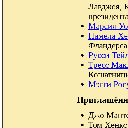
Лавджоя, 
президент
Марсия Уо
Памела Хе
Фландерса
Русси Тей
Тресс Ма
Кошатницы
Мэгги Рос
Приглашённ
Джо Манте
Том Хенкс 