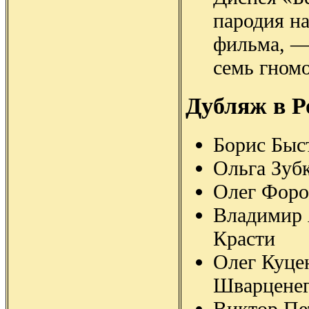
пародия н
фильма, —
семь гномо
Дубляж в Р
Борис Быс
Ольга Зуб
Олег Форо
Владимир 
Красти
Олег Куце
Шварценег
Виктор П