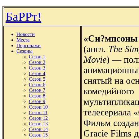
БаРРт!
Новости
«Си?мпсоны 
Места
Персонажи
(англ.
The Sim
Сезоны
Сезон 1
Movie
) — по
Сезон 2
анимационны
Сезон 3
Сезон 4
снятый на ос
Сезон 5
Сезон 6
комедийного
Сезон 7
Сезон 8
мультиплика
Сезон 9
Сезон 10
телесериала 
Сезон 11
Сезон 12
Фильм создан
Сезон 13
Сезон 14
Gracie Films 
Сезон 15