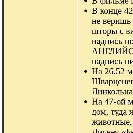
В фильме 
В конце 42
не веришь 
шторы с в
надпись 
АНГЛИЙСК
надпись ни
На 26.52 м
Шварценег
Линкольна
На 47-ой м
дом, туда
животные, 
Диснея «Б