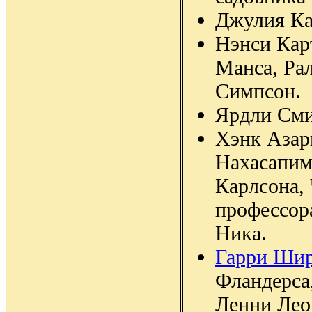
Джулия Ка
Нэнси Кар
Манса, Ра
Симпсон.
Ярдли Сми
Хэнк Азар
Нахасапим
Карлсона,
профессор
Ника.
Гарри Ши
Фландерса
Ленни Лео