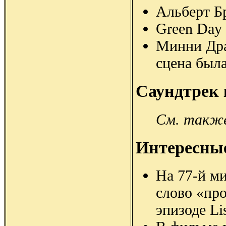
Альберт Бр
Green Day 
Минни Дра
сцена была
Саундтрек
См. также
Интересны
На 77-й ми
слово «пр
эпизоде Lis