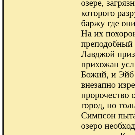
озере, загряз
которого раз
баржу где он
На их похоро
преподобный
Лавджой приз
прихожан усл
Божий, и Эйб
внезапно изре
пророчество 
город, но тол
Симпсон пыта
озеро необхо