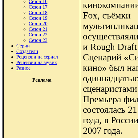
Сезон 16
кинокомпании
Сезон 17
Сезон 18
Fox, съёмки
Сезон 19
мультиплика
Сезон 20
Сезон 21
осуществлял
Сезон 22
Сезон 23
и Rough Draft 
Серии
Создатели
Сценарий «С
Рецензии на сериал
Рецензии на мувик
кино» был на
Разное
одиннадцать
Реклама
сценаристами
Премьера фи
состоялась 2
года, в Росс
2007 года.