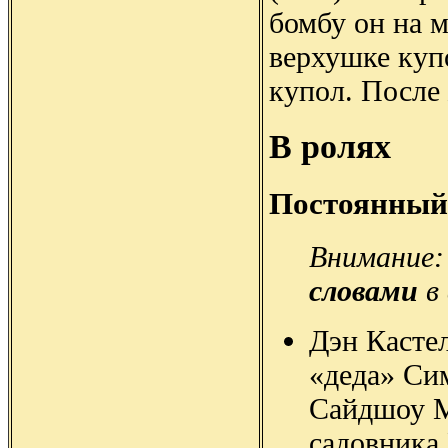
бомбу он на м
верхушке куп
купол. После
В ролях
Постоянный
Внимание:
словами
в 
Дэн Касте
«деда» Сим
Сайдшоу М
садовника