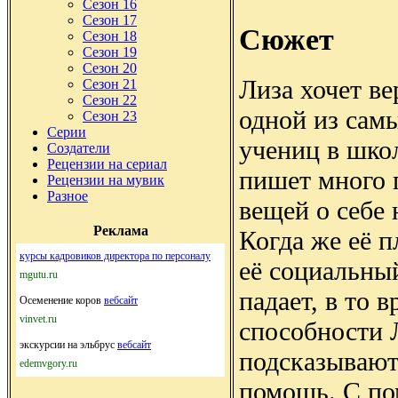
Сезон 16
Сезон 17
Сюжет
Сезон 18
Сезон 19
Сезон 20
Лиза хочет ве
Сезон 21
Сезон 22
одной из сам
Сезон 23
Серии
учениц в школ
Создатели
Рецензии на сериал
пишет много
Рецензии на мувик
Разное
вещей о себе 
Реклама
Когда же её п
курсы кадровиков директора по персоналу
её социальны
mgutu.ru
падает, в то 
Осеменение коров
вебсайт
vinvet.ru
способности 
экскурсии на эльбрус
вебсайт
подсказывают
edemvgory.ru
помощь. С по