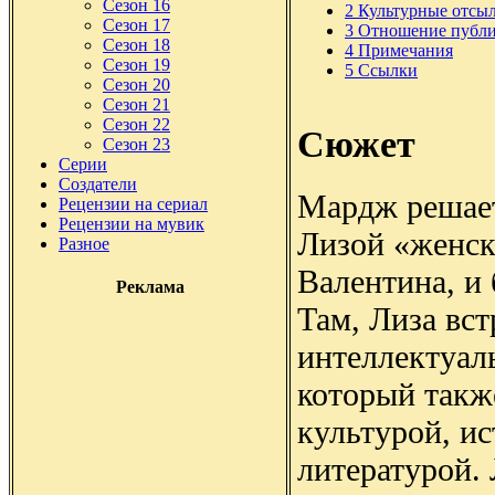
Сезон 16
2
Культурные отсы
Сезон 17
3
Отношение публ
Сезон 18
4
Примечания
Сезон 19
5
Ссылки
Сезон 20
Сезон 21
Сезон 22
Сюжет
Сезон 23
Серии
Создатели
Мардж решает
Рецензии на сериал
Рецензии на мувик
Лизой «женск
Разное
Валентина, и 
Реклама
Там, Лиза вст
интеллектуал
который такж
культурой, ис
литературой.