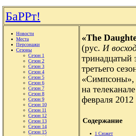
БаРРт!
Новости
«The Daughte
Места
Персонажи
(рус.
И восхо
Сезоны
Сезон 1
тринадцатый 
Сезон 2
третьего сезо
Сезон 3
Сезон 4
«Симпсоны»,
Сезон 5
Сезон 6
на телеканал
Сезон 7
Сезон 8
февраля 2012 
Сезон 9
Сезон 10
Сезон 11
Сезон 12
Содержание
Сезон 13
Сезон 14
Сезон 15
1
Сюжет