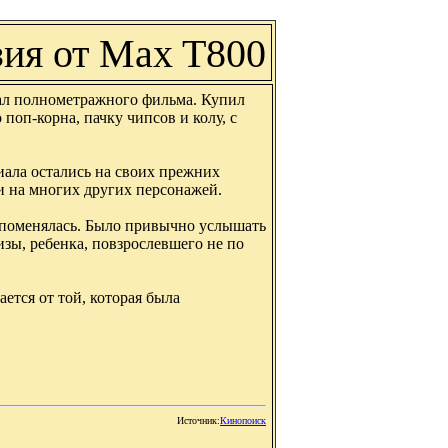
зия от Max T800
дал полнометражного фильма. Купил
поп-корна, пачку чипсов и колу, с
иала остались на своих прежних
 и на многих других персонажей.
е поменялась. Было привычно услышать
изы, ребенка, повзрослевшего не по
ется от той, которая была
Источник:
Кинопоиск