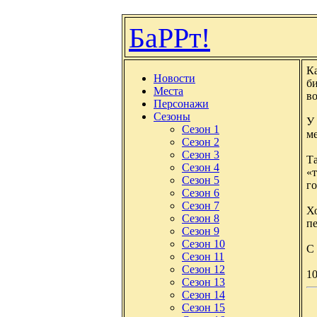
БаРРт!
К
Новости
би
Места
в
Персонажи
Сезоны
У
Сезон 1
ме
Сезон 2
Сезон 3
Та
Сезон 4
«т
Сезон 5
го
Сезон 6
Сезон 7
Хо
Сезон 8
пе
Сезон 9
Сезон 10
С
Сезон 11
Сезон 12
10
Сезон 13
Сезон 14
Сезон 15