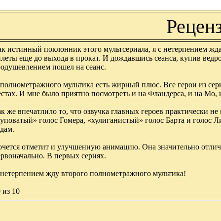
Рецен
ак истинный поклонник этого мультсериала, я с нетерпением ж
леты еще до выхода в прокат. И дождавшись сеанса, купив ведро 
оодушевлением пошел на сеанс.
 полнометражного мультика есть жирный плюс. Все герои из сер
стах. И мне было приятно посмотреть и на Фландерса, и на Мо,
к же впечатлило то, что озвучка главных героев практически н
уповатый» голос Гомера, «хулиганистый» голос Барта и голос Л
дам.
чется отметит и улучшенную анимацию. Она значительно отлича
рвоначально. В первых сериях.
 нетерпением жду второго полнометражного мультика!
 из 10