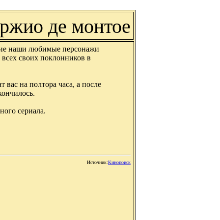
ержио де монтое
угие наши любимые персонажи
 всех своих поклонников в
вас на полтора часа, а после
кончилось.
ого сериала.
Источник:
Кинопоиск