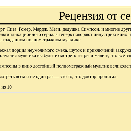
Рецензия от с
арт, Лиза, Гомер, Мардж, Меги, дедушка Симпсон, и многие др
ультипликационного сериала теперь покоряют индустрию кино и
олгожданном полнометражном мультике.
ежая порция неумолимого смеха, шуток и приключений закружат 
ончания мультика вы будите смотреть титры и жалеть, что всё за
импсоны в кино достойный полнометражный мультик великолепн
отреть всем и не один раз — это то, что доктор прописал.
 из 10