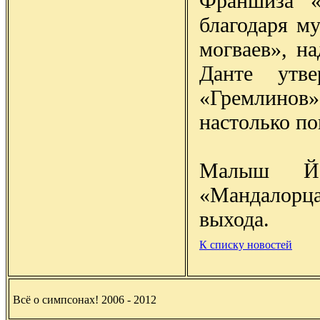
Франшиза «
благодаря м
могваев», н
Данте утве
«Гремлино
настолько по
Малыш Йо
«Мандалорц
выхода.
К списку новостей
Всё о симпсонах! 2006 - 2012