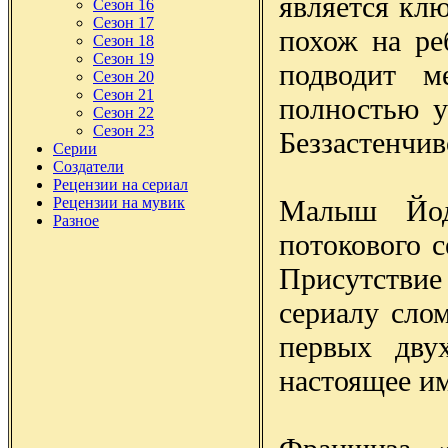
является кл
Сезон 16
Сезон 17
похож на ре
Сезон 18
Сезон 19
подводит 
Сезон 20
Сезон 21
полностью у
Сезон 22
Сезон 23
Беззастенчив
Серии
Создатели
Рецензии на сериал
Малыш Йод
Рецензии на мувик
Разное
потокового 
Присутстви
сериалу сло
первых дву
настоящее и