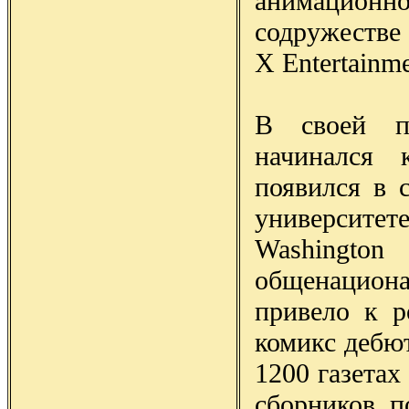
анимационн
содружестве 
X Entertainme
В своей п
начинался 
появился в с
университете
Washington
общенацион
привело к 
комикс дебют
1200 газета
сборников, по