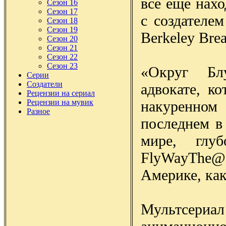
все еще нахо
Сезон 16
Сезон 17
с создателе
Сезон 18
Сезон 19
Berkeley Brea
Сезон 20
Сезон 21
Сезон 22
Сезон 23
«Округ Бл
Серии
Создатели
адвокате, к
Рецензии на сериал
накуренно
Рецензии на мувик
Разное
последнем в
мире, глу
FlyWayThe@
Америке, как
Мультсериал 