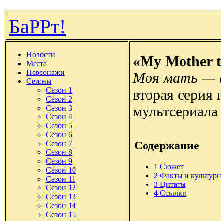
БаРРт!
Новости
«My Mother t
Места
Персонажи
Моя мать — 
Сезоны
Сезон 1
вторая серия 
Сезон 2
мультсериала
Сезон 3
Сезон 4
Сезон 5
Сезон 6
Содержание
Сезон 7
Сезон 8
Сезон 9
1
Сюжет
Сезон 10
2
Факты и культур
Сезон 11
3
Цитаты
Сезон 12
4
Ссылки
Сезон 13
Сезон 14
Сезон 15