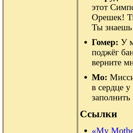
этот Симп
Орешек! Ты
Ты знаешь
Гомер:
У м
поджёг ба
верните м
Мо:
Миссис
в сердце у
заполнить 
Ссылки
«My Mother