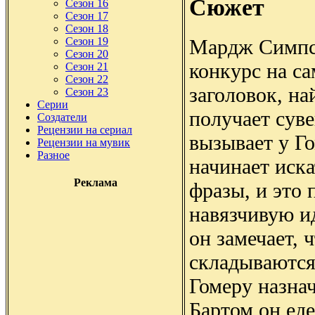
Сюжет
Сезон 16
Сезон 17
Сезон 18
Мардж Симпс
Сезон 19
Сезон 20
конкурс на с
Сезон 21
Сезон 22
заголовок, на
Сезон 23
Серии
получает сув
Создатели
Рецензии на сериал
вызывает у Го
Рецензии на мувик
Разное
начинает иска
Реклама
фразы, и это 
навязчивую ид
он замечает, 
складываются
Гомеру назнач
Бартом он еде