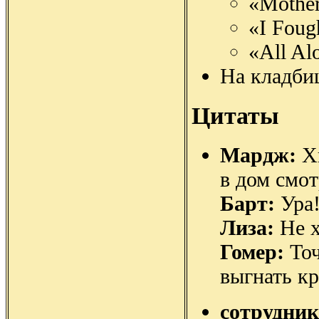
«Mothe
«I Foug
«All Al
На кладби
Цитаты
Мардж:
Хв
в дом смот
Барт:
Ура!
Лиза:
Не х
Гомер:
Точ
выгнать к
сотрудни