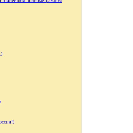
достойнейшем полнометражном
.)
)
оссии!)