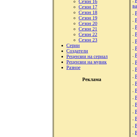
.
Сезон 16
ва
Сезон 17
Сезон 18
.
Сезон 19
.
Сезон 20
.
Сезон 21
.
Сезон 22
Сезон 23
.
Серии
.
Создатели
.
Рецензии на сериал
Рецензии на мувик
.
Р
Разное
.
.
Р
Реклама
.
.
.
Р
.
.
Р
.
.
.