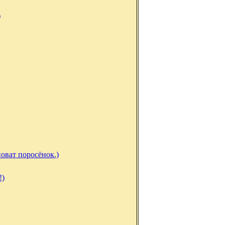
)
оват поросёнок.)
!)