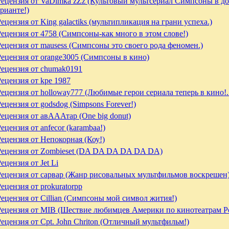
Рецензия от VaDimka zZz (Культовый мультсериал Симпсоны в 
рианте!)
Рецензия от King galactiks (мультипликация на грани успеха.)
Рецензия от 4758 (Симпсоны-как много в этом слове!)
Рецензия от mausess (Симпсоны это своего рода феномен.)
Рецензия от orange3005 (Симпсоны в кино)
Рецензия от chumak0191
Рецензия от kpe 1987
Рецензия от holloway777 (Любимые герои сериала теперь в кино!.
ецензия от godsdog (Simpsons Forever!)
Рецензия от авАААтар (One big donut)
ецензия от anfecor (karambaa!)
Рецензия от Непокорная (Коу!)
Рецензия от Zombieset (DA DA DA DA DA DA)
ецензия от Jet Li
Рецензия от сарвар (Жанр рисовальных мультфильмов воскрешен
ецензия от prokuratorpp
Рецензия от Cillian (Симпсоны мой символ жития!)
Рецензия от MIB (Шествие любимцев Америки по кинотеатрам Р
Рецензия от Cpt. John Chriton (Отличный мультфильм!)