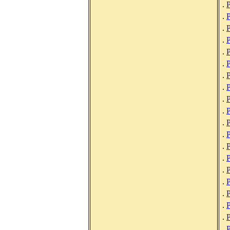
.
.
.
Р
.
.
.
.
.
.
.
.
.
.
.
.
.
.
.
.
.