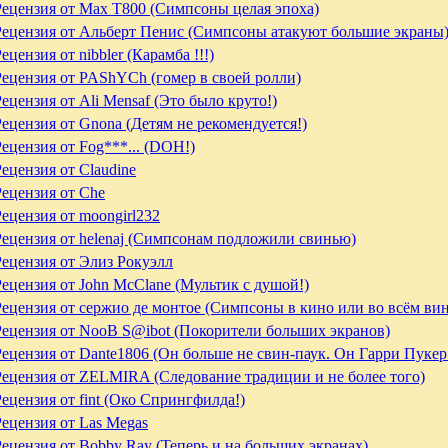
Рецензия от Max T800 (Симпсоны целая эпоха)
Рецензия от Альберт Пенис (Симпсоны атакуют большие экраны
ецензия от nibbler (Карамба !!!)
Рецензия от PAShYCh (гомер в своей ролли)
Рецензия от Ali Mensaf (Это было круто!)
Рецензия от Gnona (Детям не рекомендуется!)
Рецензия от Fog***... (DOH!)
Рецензия от Claudine
Рецензия от Che
Рецензия от moongirl232
Рецензия от helenaj (Симпсонам подложили свинью)
Рецензия от Элиз Рокуэлл
Рецензия от John McClane (Мультик с душой!)
Рецензия от сержио де монтое (Симпсоны в кино или во всём вин
Рецензия от NooB S@ibot (Покорители больших экранов)
Рецензия от Dante1806 (Он больше не свин-паук. Он Гарри Пукер
Рецензия от ZELMIRA (Следование традиции и не более того)
Рецензия от fint (Око Спрингфилда!)
Рецензия от Las Megas
Рецензия от Bobby Ray (Теперь и на больших экранах)