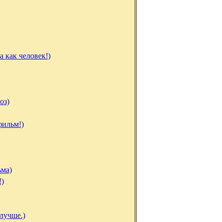
а как человек!)
оз)
фильм!)
ьма)
!)
 лучше.)