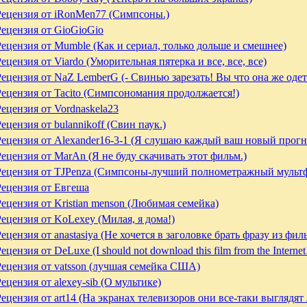
Рецензия от iRonMen77 (Симпсоны.)
Рецензия от GioGioGio
Рецензия от Mumble (Как и сериал, только дольше и смешнее)
ецензия от Viardo (Уморительная пятерка и все, все, все)
Рецензия от NaZ LemberG (- Свинью зарезать! Вы что она же одет
Рецензия от Tacito (Симпсономания продолжается!)
Рецензия от Vordnaskela23
ецензия от bulannikoff (Свин паук.)
Рецензия от Alexander16-3-1 (Я слушаю каждый ваш новый прогн
Рецензия от MarAn (Я не буду скачивать этот фильм.)
Рецензия от TJPenza (Симпсоны-лучший полнометражный мульт
Рецензия от Евгеша
Рецензия от Kristian menson (Любимая семейка)
Рецензия от KoLexey (Милая, я дома!)
ецензия от anastasiya (Не хочется в заголовке брать фразу из фил
ецензия от DeLuxe (I should not download this film from the Internet
Рецензия от vatsson (лучшая семейка США)
ецензия от alexey-sib (О мультике)
Рецензия от art14 (На экранах телевизоров они все-таки выглядят