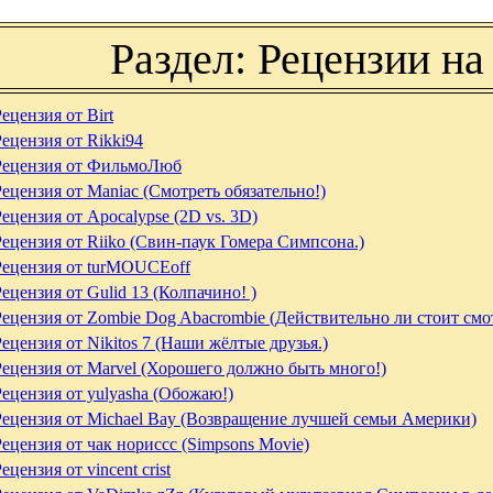
Раздел: Рецензии н
ецензия от Birt
Рецензия от Rikki94
Рецензия от ФильмоЛюб
Рецензия от Maniac (Смотреть обязательно!)
Рецензия от Apocalypse (2D vs. 3D)
Рецензия от Riiko (Свин-паук Гомера Симпсона.)
Рецензия от turMOUCEoff
Рецензия от Gulid 13 (Колпачино! )
Рецензия от Zombie Dog Abacrombie (Действительно ли стоит смо
Рецензия от Nikitos 7 (Наши жёлтые друзья.)
Рецензия от Marvel (Хорошего должно быть много!)
Рецензия от yulyasha (Обожаю!)
Рецензия от Michael Bay (Возвращение лучшей семьи Америки)
Рецензия от чак нориссс (Simpsons Movie)
ецензия от vincent crist