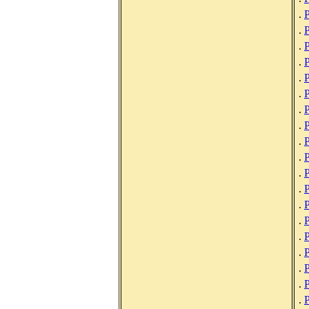
.
.
.
.
Р
.
.
.
.
Р
.
.
.
.
.
.
.
Р
.
Р
.
.
Р
.