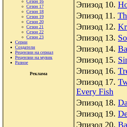
Сезон 16
Эпизод 10.
Ho
Сезон 17
Сезон 18
Эпизод 11.
Th
Сезон 19
Сезон 20
Эпизод 12.
Kr
Сезон 21
Сезон 22
Эпизод 13.
So
Сезон 23
Серии
Эпизод 14.
Ba
Создатели
Рецензии на сериал
Рецензии на мувик
Эпизод 15.
Si
Разное
Эпизод 16.
Tr
Реклама
Эпизод 17.
Tw
Every Fish
Эпизод 18.
Da
Эпизод 19.
De
Эпизод 20.
Ba