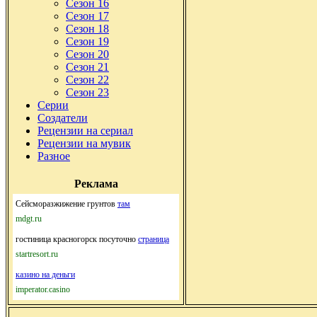
Сезон 16
Сезон 17
Сезон 18
Сезон 19
Сезон 20
Сезон 21
Сезон 22
Сезон 23
Серии
Создатели
Рецензии на сериал
Рецензии на мувик
Разное
Реклама
Сейсморазжижение грунтов
там
mdgt.ru
гостиница красногорск посуточно
страница
startresort.ru
казино на деньги
imperator.casino