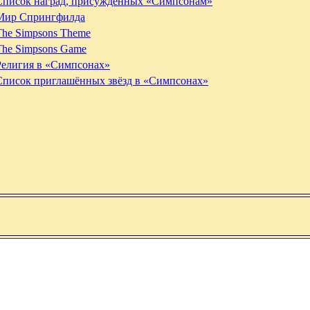
Список наград, присуждённых «Симпсонам»
Мир Спрингфилда
The Simpsons Theme
The Simpsons Game
Религия в «Симпсонах»
Список приглашённых звёзд в «Симпсонах»