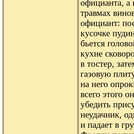
официанта, а 
травмах винов
официант: по
кусочке пудин
бьется голово
кухне сковоро
в тостер, зате
газовую плиту
на него опрок
всего этого о
убедить прис
неудачник, од
и падает в г