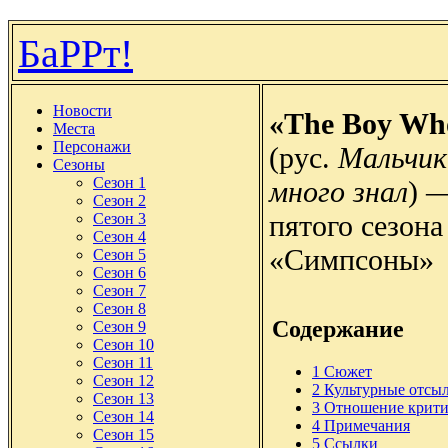
БаРРт!
Новости
«The Boy Wh
Места
Персонажи
(рус.
Мальчик
Сезоны
Сезон 1
много знал
) 
Сезон 2
пятого сезона
Сезон 3
Сезон 4
«Симпсоны»
Сезон 5
Сезон 6
Сезон 7
Сезон 8
Содержание
Сезон 9
Сезон 10
Сезон 11
1
Сюжет
Сезон 12
2
Культурные отсы
Сезон 13
3
Отношение крити
Сезон 14
4
Примечания
Сезон 15
5
Ссылки