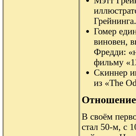
Мэтт Грейн
иллюстрат
Грейнинга
Гомер един
виновен, в
Фредди: «н
фильму «1
Скиннер иг
из «The O
Отношение
В своём перв
стал 50-м, с 