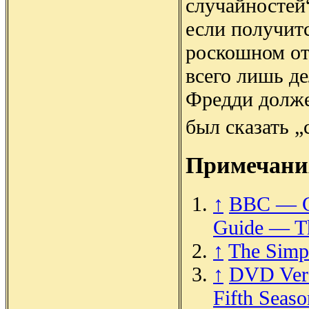
случайностей“
если получит
роскошном оте
всего лишь д
Фредди долже
был сказать 
Примечани
↑
BBC — Cu
Guide — T
↑
The Simp
↑
DVD Verd
Fifth Seaso