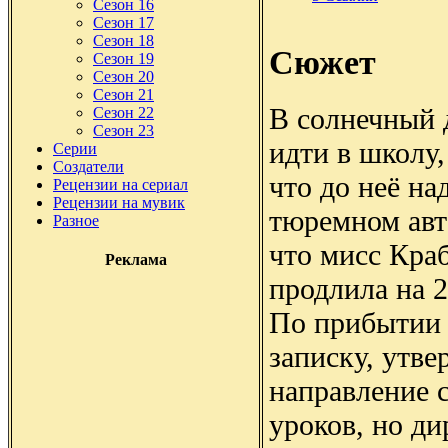
Сезон 16
Сезон 17
Сезон 18
Сюжет
Сезон 19
Сезон 20
Сезон 21
В солнечный д
Сезон 22
Сезон 23
идти в школу,
Серии
Создатели
что до неё на
Рецензии на сериал
Рецензии на мувик
тюремном авто
Разное
что мисс Краб
Реклама
продлила на 2
По прибытии 
записку, утве
направление с
уроков, но д