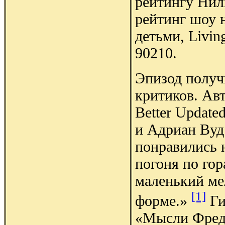
рейтингу Нил
рейтинг шоу 
детьми, Livin
90210.
Эпизод получ
критиков. Авто
Better Update
и Адриан Вуд
понравились 
погоня по гор
маленький ме
[1]
форме.»
Ги
«Мысли Фред