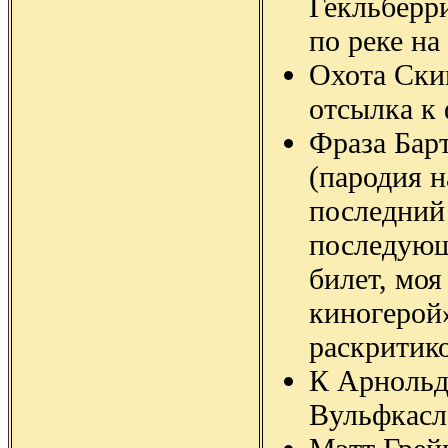
Гекльберр
по реке на
Охота Скин
отсылка к
Фраза Бар
(пародия 
последний
последующ
билет, мо
киногерой
раскритик
К Арнольд
Вульфкасл