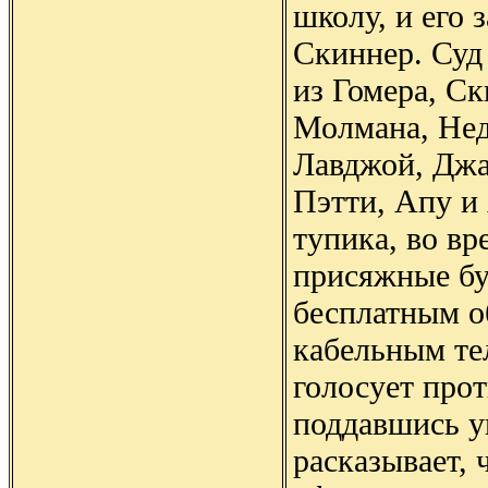
школу, и его 
Скиннер. Суд
из Гомера, Ск
Молмана, Нед
Лавджой, Джа
Пэтти, Апу и
тупика, во вр
присяжные бу
бесплатным о
кабельным те
голосует прот
поддавшись у
расказывает, 