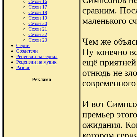
Сезон 16
Сезон 17
сравним. Пос
Сезон 18
Сезон 19
маленького сч
Сезон 20
Сезон 21
Сезон 22
Чем же объяс
Сезон 23
Серии
Ну конечно вс
Создатели
Рецензии на сериал
ещё приятней
Рецензии на мувик
Разное
отнюдь не зл
Реклама
современного 
И вот Симпсо
премьер этого
ожидания. Кон
котором серия