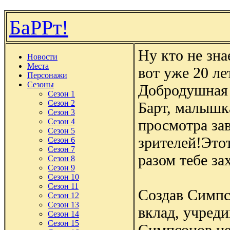
БаРРт!
Ну кто не зна
Новости
Места
вот уже 20 л
Персонажи
Сезоны
Добродушная 
Сезон 1
Сезон 2
Барт, малышк
Сезон 3
просмотра за
Сезон 4
Сезон 5
зрителей!Этот
Сезон 6
Сезон 7
разом тебе за
Сезон 8
Сезон 9
Сезон 10
Сезон 11
Создав Симпс
Сезон 12
Сезон 13
вклад, учред
Сезон 14
Сезон 15
Симпсонов неп