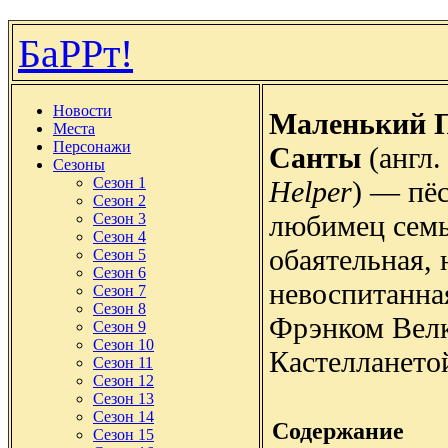
БаРРт!
Новости
Маленький 
Места
Персонажи
Санты
(англ
Сезоны
Сезон 1
Helper
) — пё
Сезон 2
любимец сем
Сезон 3
Сезон 4
обаятельная,
Сезон 5
Сезон 6
невоспитанная
Сезон 7
Сезон 8
Фрэнком Велк
Сезон 9
Сезон 10
Кастеллането
Сезон 11
Сезон 12
Сезон 13
Сезон 14
Содержание
Сезон 15