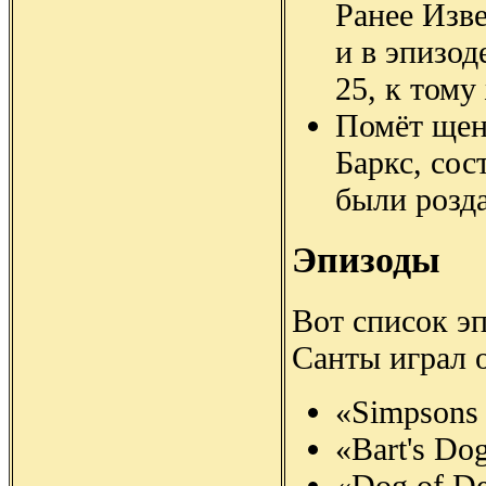
Ранее Изве
и в эпизод
25, к тому
Помёт щен
Баркс, со
были розд
Эпизоды
Вот список э
Санты играл о
«Simpsons 
«Bart's Do
«Dog of De