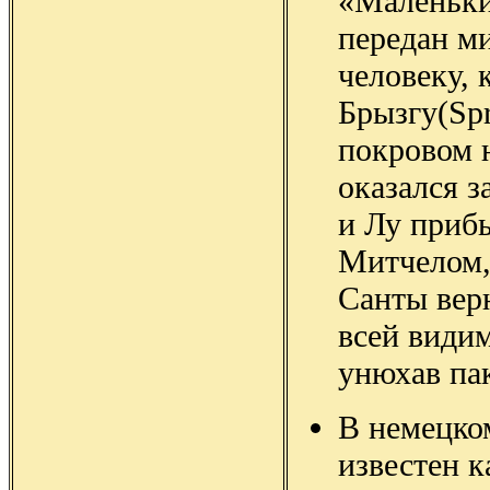
«Маленьки
передан м
человеку, 
Брызгу(Spr
покровом н
оказался з
и Лу приб
Митчелом,
Санты верн
всей види
унюхав пак
В немецко
известен 