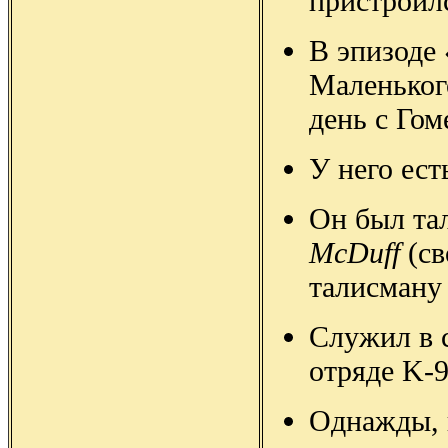
пристроилс
В эпизоде 
Маленьког
день с Гом
У него ест
Он был та
McDuff
(св
талисману 
Служил в 
отряде K-9
Однажды, в