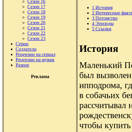
Сезон 16
Сезон 17
1
История
Сезон 18
2
Интересные факт
Сезон 19
3
Потомство
Сезон 20
4
Эпизоды
Сезон 21
5
Ссылки
Сезон 22
Сезон 23
Серии
История
Создатели
Рецензии на сериал
Рецензии на мувик
Маленький П
Разное
был вызволен
Реклама
ипподрома, гд
в собачьих бе
рассчитывал 
рождественс
чтобы купить