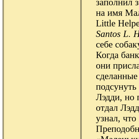
заполнил з
на имя Ма
Little Hel
Santos L. 
себе собак
Когда банк
они присла
сделанные 
подсунуть
Лэдди, но 
отдал Лэд
узнал, чт
Преподобн