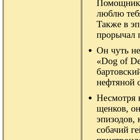
Помощник 
люблю тебя
Также в эп
прорычал 
Он чуть не
«Dog of De
бартовский
нефтяной 
Несмотря н
щенков, о
эпизодов,
собачий г